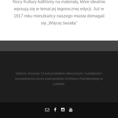
Nocy Kultury trafiliśmy na materiały, które idealnie
wpisują się w temat jej tegorocznej edycji. Już w
1917 roku mieszkańcy naszego miasta domagali
się „Więcej światła”
Galeria Jezuicka 13 jest projektem stworzonym, rozwijanym i
prowadzonym przez pracowników Archiwum Państwowego w
Lublinie.