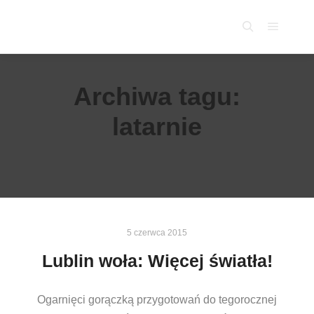
Główne
Szukaj
Archiwa tagu:
latarnie
5 czerwca 2015
Lublin woła: Więcej światła!
Ogarnięci gorączką przygotowań do tegorocznej